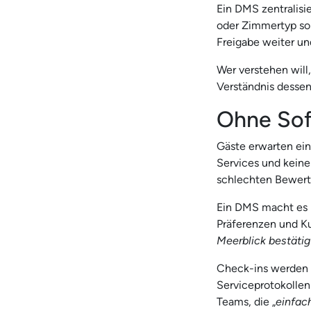
Ein DMS zentralisi
oder Zimmertyp sor
Freigabe weiter un
Wer verstehen will
Verständnis desse
Ohne Sofo
Gäste erwarten ein
Services und keine 
schlechten Bewertu
Ein DMS macht es b
Präferenzen und Kul
Meerblick bestätig
Check-ins werden d
Serviceprotokollen
Teams, die „
einfac