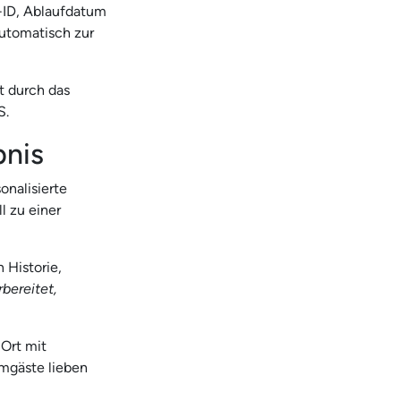
-ID, Ablaufdatum
automatisch zur
t durch das
S.
bnis
onalisierte
l zu einer
 Historie,
bereitet,
Ort mit
gäste lieben