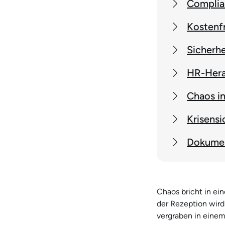
Complia
Kostenfr
Sicherhe
HR-Hera
Chaos in
Krisensi
Dokumen
Chaos bricht in e
der Rezeption wird
vergraben in eine