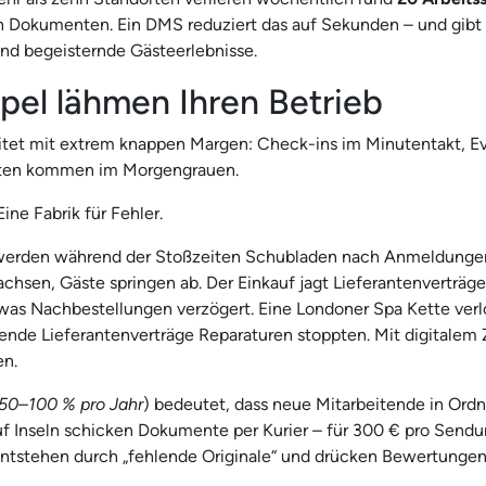
h Dokumenten. Ein DMS reduziert das auf Sekunden – und gibt
 und begeisternde Gästeerlebnisse.
pel lähmen Ihren Betrieb
eitet mit extrem knappen Margen: Check-ins im Minutentakt, E
anten kommen im Morgengrauen.
ne Fabrik für Fehler.
werden während der Stoßzeiten Schubladen nach Anmeldunge
hsen, Gäste springen ab. Der Einkauf jagt Lieferantenverträge
as Nachbestellungen verzögert. Eine Londoner Spa Kette verlo
lende Lieferantenverträge Reparaturen stoppten. Mit digitalem 
n.
50–100 % pro Jahr
) bedeutet, dass neue Mitarbeitende in Ord
f Inseln schicken Dokumente per Kurier – für 300 € pro Sendung
ntstehen durch „fehlende Originale“ und drücken Bewertungen 