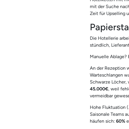
mit der Suche nac
Zeit für Upselling
Papiersta
Die Hotellerie arb
stündlich, Liefer
Manuelle Ablage? Ei
An der Rezeption 
Warteschlangen wac
Schwarze Löcher, w
45.000€
, weil feh
vermeidbar gewese
Hohe Fluktuation (
Saisonale Teams au
häufen sich:
60%
e