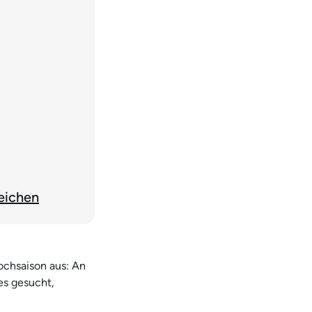
eichen
ochsaison aus: An
es gesucht,