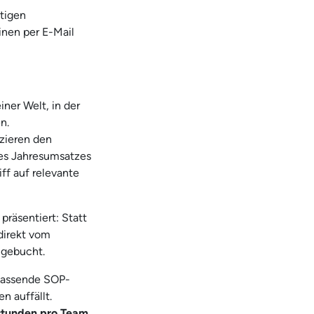
stigen
inen per E-Mail
iner Welt, in der
n.
zieren den
s Jahresumsatzes
ff auf relevante
präsentiert: Statt
direkt vom
 gebucht.
passende SOP-
 auffällt.
stunden pro Team