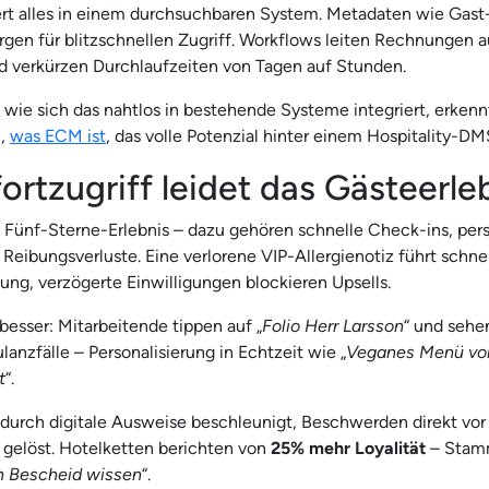
ert alles in einem durchsuchbaren System. Metadaten wie Gast
gen für blitzschnellen Zugriff. Workflows leiten Rechnungen 
d verkürzen Durchlaufzeiten von Tagen auf Stunden.
, wie sich das nahtlos in bestehende Systeme integriert, erkenn
n,
was ECM ist
, das volle Potenzial hinter einem Hospitality-DM
rtzugriff leidet das Gästeerle
 Fünf-Sterne-Erlebnis – dazu gehören schnelle Check-ins, pers
Reibungsverluste. Eine verlorene VIP-Allergienotiz führt schnel
ng, verzögerte Einwilligungen blockieren Upsells.
esser: Mitarbeitende tippen auf „
Folio Herr Larsson
“ und sehen
anzfälle – Personalisierung in Echtzeit wie „
Veganes Menü vor
t
“.
urch digitale Ausweise beschleunigt, Beschwerden direkt vor 
 gelöst. Hotelketten berichten von
25% mehr Loyalität
– Stamm
h Bescheid wissen
“.