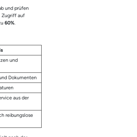
ab und prüfen
 Zugriff auf
zu
60%
.
is
enzen und
n und Dokumenten
aturen
ervice aus der
ch reibungslose