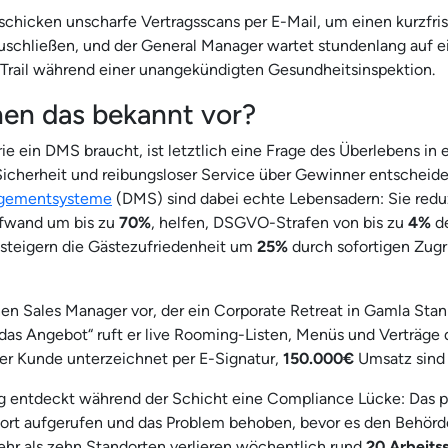
schicken unscharfe Vertragsscans per E-Mail, um einen kurzfri
schließen, und der General Manager wartet stundenlang auf e
Trail während einer unangekündigten Gesundheitsinspektion.
en das bekannt vor?
e ein DMS braucht, ist letztlich eine Frage des Überlebens in e
icherheit und reibungsloser Service über Gewinner entscheide
gementsysteme
(DMS) sind dabei echte Lebensadern: Sie redu
ufwand um bis zu
70%
, helfen, DSGVO-Strafen von bis zu
4%
de
 steigern die Gästezufriedenheit um
25%
durch sofortigen Zugri
nen Sales Manager vor, der ein Corporate Retreat in Gamla Stan 
 das Angebot“ ruft er live Rooming-Listen, Menüs und Verträge 
er Kunde unterzeichnet per E-Signatur,
150.000€
Umsatz sind
 entdeckt während der Schicht eine Compliance Lücke: Das 
rt aufgerufen und das Problem behoben, bevor es den Behörden
hr als zehn Standorten verlieren wöchentlich rund
20 Arbeits