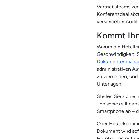
Vertriebsteams ver
Konferenzdeal abzu
versendeten Audit 
Kommt Ihn
Warum die Hotelleri
Geschwindigkeit, S
Dokumentenmana
administrativen A
zu vermeiden, und
Unterlagen.
Stellen Sie sich ei
„Ich schicke Ihnen
Smartphone ab – d
Oder Housekeeping
Dokument wird sofo
Hotelketten mit me