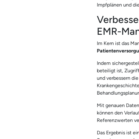
Impfplänen und di
Verbesse
EMR-Man
Im Kern ist das M
Patientenversorg
Indem sichergestel
beteiligt ist, Zug
und verbessern die 
Krankengeschichten
Behandlungsplanun
Mit genauen Date
können den Verlauf
Referenzwerten ver
Das Ergebnis ist ei