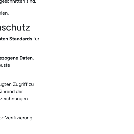
eschnitten sind.
rien.
nschutz
sten
Standards
für
ezogene Daten,
buste
gten Zugriff zu
während der
ufzeichnungen
r-Verifizierung