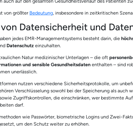
 auch auf den gesamten Gesundheitsverlauf des Patienten zug
st von größter
Bedeutung
, insbesondere in zeitkritischen Szena
 von Datensicherheit und Date
gaben jedes EMR-Managementsystems besteht darin, die
höch
nd
Datenschutz
einzuhalten.
traulichen Natur medizinischer Unterlagen – die oft
personenb
rmationen und sensible Gesundheitsdaten
enthalten – sind ro
men unerlässlich.
formen nutzen verschiedene Sicherheitsprotokolle, um unbefu
ehören Verschlüsselung sowohl bei der Speicherung als auch 
sowie Zugriffskontrollen, die einschränken, wer bestimmte A
beiten darf.
methoden wie Passwörter, biometrische Logins und Zwei-Fakto
esetzt, um den Schutz weiter zu erhöhen.