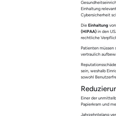
Gesundheitseinrich
Einhaltung relevant
Cybersicherheit sc
Die
Einhaltung
von
(HIPAA)
in den US
rechtliche Verpfli
Patienten müssen s
vertraulich aufbew
Reputationsschäden
sein, weshalb Einr
sowohl Benutzerfre
Reduzierun
Einer der unmittel
Papierkram und me
Jahrzehntelang ver