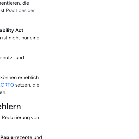
entieren, die
st Practices der
ability Act
 ist nicht nur eine
genutzt und
 können erheblich
KORTO
setzen, die
en.
ehlern
 Reduzierung von
,
Papier
rezepte und