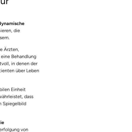
ür
dynamische
ieren, die
sern.
 Ärzten,
d eine Behandlung
tvoll, in denen der
tienten über Leben
ilen Einheit
währleistet, dass
n Spiegelbild
ie
erfolgung von