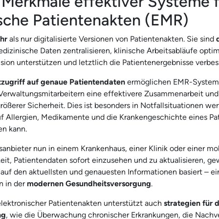
 Merkmale effektiver Systeme f
ische Patientenakten (EMR)
hr
als nur digitalisierte Versionen von Patientenakten. Sie sind
dizinische Daten zentralisieren, klinische Arbeitsabläufe optim
ision unterstützen und letztlich die Patientenergebnisse verbes
tzugriff auf genaue Patientendaten
ermöglichen EMR-Systeme
 Verwaltungsmitarbeitern eine effektivere Zusammenarbeit un
rößerer Sicherheit. Dies ist besonders in Notfallsituationen wer
auf Allergien, Medikamente und die Krankengeschichte eines Pa
en kann.
anbieter nun in einem Krankenhaus, einer Klinik oder einer mob
keit, Patientendaten sofort einzusehen und zu aktualisieren, ge
auf den aktuellsten und genauesten Informationen basiert – ei
n in der
modernen Gesundheitsversorgung
.
ektronischer Patientenakten unterstützt auch
strategien für d
ng
, wie die Überwachung chronischer Erkrankungen, die Nachv