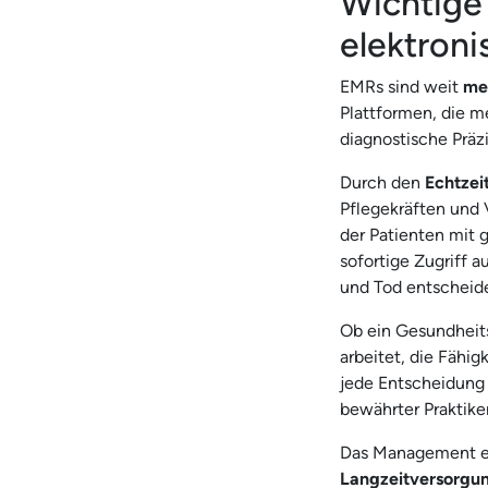
Wichtige
elektron
EMRs sind weit
me
Plattformen, die me
diagnostische Präz
Durch den
Echtzei
Pflegekräften und
der Patienten mit g
sofortige Zugriff 
und Tod entscheid
Ob ein Gesundheits
arbeitet, die Fähig
jede Entscheidung 
bewährter Praktike
Das Management el
Langzeitversorgu