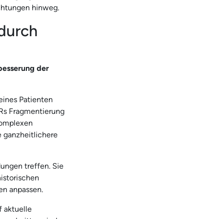
chtungen hinweg.
durch
besserung der
eines Patienten
EMRs Fragmentierung
 komplexen
 ganzheitlichere
ungen treffen. Sie
historischen
en anpassen.
f aktuelle